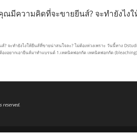
คุณมีความคิดที่จะขายยีนส์? จะทำยังไงให
ส์? จะทำยังไงให้ยีนส์ที่ขายน่าสนใจละ? ไม่ต้องห่วงเพราะ วันนี้ทาง Dstud
ะต้องอยากเอายีนส์มาทำแบรนด์ 1.เทคนิคฟอกกัด เทคนิคฟอกกัด (bleaching)
s reserved.