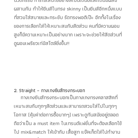
นวัตกรรม การใช้เส้นใยอย่างสเปนเดนซ์และเดนิมผสม
ผสานกัน ทำให้ยีนส์ในทรง skinny เป็นยีนส์อีกหนึ่งแบบ
ที่สวมใส่สบายและกระชับ รัดทรงพอดีเป๊ะ อีกทั้งในเรื่อง
ของการเลือกใส่ให้เหมาะสมกับสัดส่วน คนที่มีความผอม
สูงก็มีความเหมาะเป็นอย่างมาก เพราะจะช่วยให้สัดส่วนที่
ดูผอมเพรียวเท่มีสไตล์ยิ่งขึ้น!!
2. Straight – กางเกงยีนส์ทรงกระบอก
กางเกงยีนส์ทรงกระบอกเป็นกางเกงทรงคลาสสิคที่
เหมาะสมกับทุกๆสัดส่วนและสามารถสวมใส่ไปในทุกๆ
โอกาส (คุ้มค่าต่อการซื้อมากๆ) เพราะดูทันสมัยอยู่ตลอด
ถือว่าเป็น a must item ในเทรนด์แฟชั่นที่จะต้องเลือกใช้
ไป mix&match ให้เข้ากับ เสื้อสูท แจ๊คเก็ตใส่ไปทำงาน