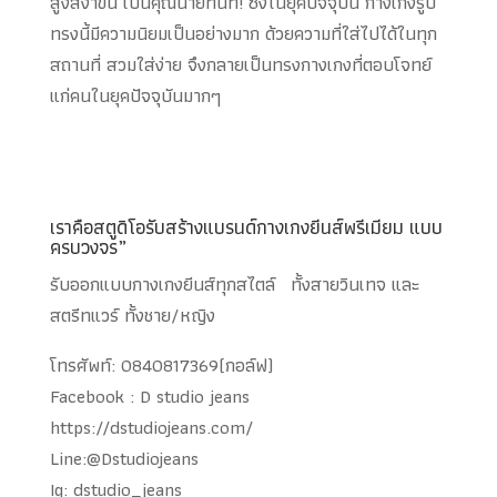
สูงสง่าขึ้น เป็นคุณนายทันที! ซึ่งในยุคปัจจุบัน กางเกงรูป
ทรงนี้มีความนิยมเป็นอย่างมาก ด้วยความที่ใส่ไปได้ในทุก
สถานที่ สวมใส่ง่าย จึงกลายเป็นทรงกางเกงที่ตอบโจทย์
แก่คนในยุคปัจจุบันมากๆ
เราคือสตูดิโอรับสร้างแบรนด์กางเกงยีนส์พรีเมียม แบบ
ครบวงจร”
รับออกแบบกางเกงยีนส์ทุกสไตล์ ทั้งสายวินเทจ และ
สตรีทแวร์ ทั้งชาย/หญิง
โทรศัพท์: 0840817369(กอล์ฟ)
Facebook : D studio jeans
https://dstudiojeans.com/
Line:@Dstudiojeans
Ig: dstudio_jeans