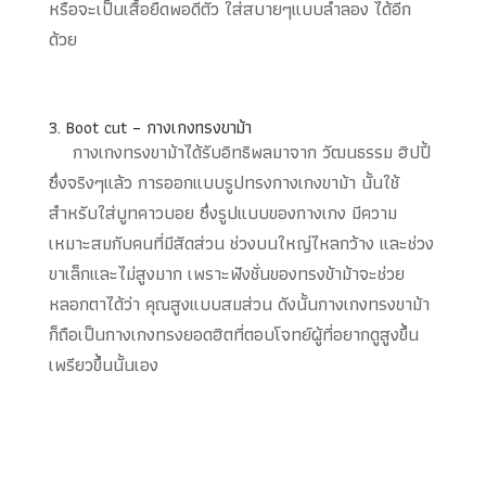
หรือจะเป็นเสื้อยืดพอดีตัว ใส่สบายๆแบบลำลอง ได้อีก
ด้วย
3. Boot cut – กางเกงทรงขาม้า
กางเกงทรงขาม้าได้รับอิทธิพลมาจาก วัฒนธรรม ฮิปปี้
ซึ่งจริงๆแล้ว การออกแบบรูปทรงกางเกงขาม้า นั้นใช้
สำหรับใส่บูทคาวบอย ซึ่งรูปแบบของกางเกง มีความ
เหมาะสมกับคนที่มีสัดส่วน ช่วงบนใหญ่ไหลกว้าง และช่วง
ขาเล็กและไม่สูงมาก เพราะฟังชั่นของทรงข้าม้าจะช่วย
หลอกตาได้ว่า คุณสูงแบบสมส่วน ดังนั้นกางเกงทรงขาม้า
ก็ถือเป็นกางเกงทรงยอดฮิตที่ตอบโจทย์ผู้ที่อยากดูสูงขึ้น
เพรียวขึ้นนั้นเอง