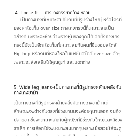
4 . Loose fit – กางเกงทรงขากว้าง หลวม
เป็นกางเกงที่เหมาะสมกับคนที่มีรูปร่างใหญ่ หรือใครที่
มองหาไอเท็ม over size กางเกงทรงนี้ก็เหมาะสมเป็น
อย่างดี เพราะจะช่วยอำพรางหุ่นของคุณได้ อีกทั้งกางเกง
ทรงนี้ยังเป็นอีก1ไอเท็มที่เหมาะสมกับคนที่ชื่นชอบสไตล์
Hip hop หรือคนที่หลงไหลในแฟชั่นสไตล์ oversize จ๋าๆ
เพราะจะส่งเสริมให้คุณดูเท่ และแตกต่าง
5. Wide leg jeans-เป็นกางเกงที่มีรูปทรงคล้ายคลึงกับ
กางเกงขาม้า
เป็นกางเกงที่มีรูปทรงคล้ายคลึงกับกางเกงขาม้า แต่
ลักษณะจะต่างกันตรงที่ช่วงขาบนจะค่อยๆบานออก จนถึง
ปลายขา ซึ่งจะเหมาะสมกับผู้หญิงที่มีช่วงตัวใหญ่และมีช่วง
ขาเล็ก การเลือกใช้จะเหมาะสมมากๆเพราะเมื่อสวมใส่จะดู